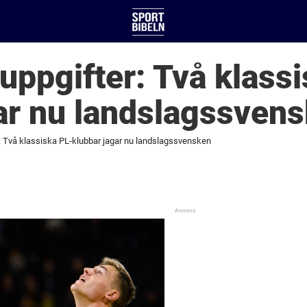
ppgifter: Två klass
ar nu landslagssven
 Två klassiska PL-klubbar jagar nu landslagssvensken