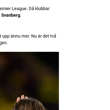
Premier League. Då klubbar
s Svanberg
.
t upp ännu mer. Nu är det två
gen.