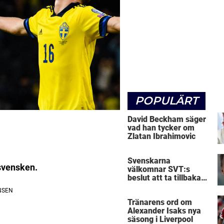
POPULÄRT
David Beckham säger
vad han tycker om
Zlatan Ibrahimovic
Svenskarna
ssvensken.
välkomnar SVT:s
beslut att ta tillbaka
Micke Leijnegard
Tränarens ord om
Alexander Isaks nya
säsong i Liverpool