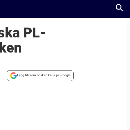
iska PL-
sken
Lägg till som önskad källa på Google