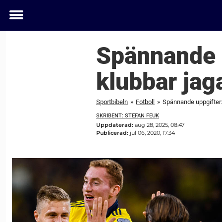
Toggle
menu
Spännande u
klubbar jag
Sportbibeln
»
Fotboll
»
Spännande uppgifter:
SKRIBENT: STEFAN FEUK
Uppdaterad:
aug 28, 2025, 08:47
Publicerad:
jul 06, 2020, 17:34