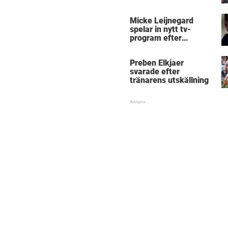
Micke Leijnegard
spelar in nytt tv-
program efter
Mästarnas mästare
Preben Elkjaer
svarade efter
tränarens utskällning