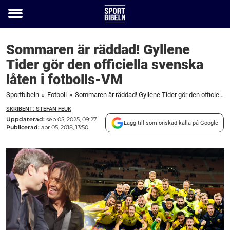
Toggle
menu
Sommaren är räddad! Gyllene
Tider gör den officiella svenska
låten i fotbolls-VM
Sportbibeln
»
Fotboll
»
Sommaren är räddad! Gyllene Tider gör den officiella svenska låten i fotbolls-VM
SKRIBENT: STEFAN FEUK
Uppdaterad:
sep 05, 2025, 09:27
Lägg till som önskad källa på Google
Publicerad:
apr 05, 2018, 13:50