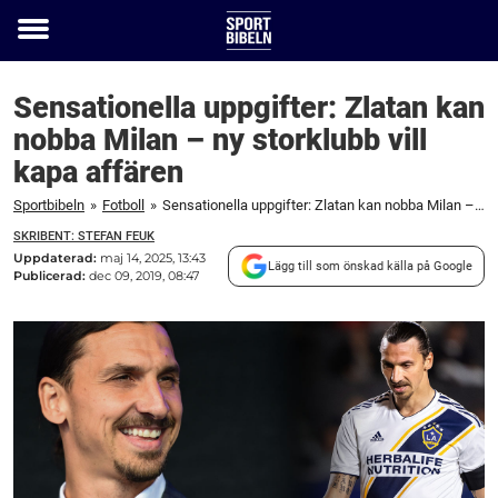
Toggle
menu
Sensationella uppgifter: Zlatan kan
nobba Milan – ny storklubb vill
kapa affären
Sportbibeln
»
Fotboll
»
Sensationella uppgifter: Zlatan kan nobba Milan – ny storklubb vill kapa affären
SKRIBENT: STEFAN FEUK
Uppdaterad:
maj 14, 2025, 13:43
Lägg till som önskad källa på Google
Publicerad:
dec 09, 2019, 08:47