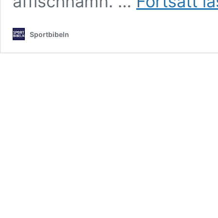
affischnamn. …
Fortsätt l
Sportbibeln