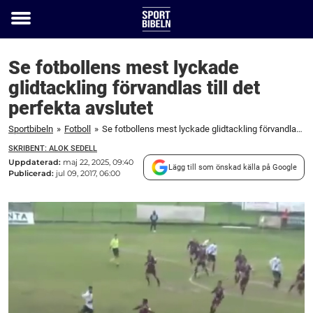
Toggle
menu
Se fotbollens mest lyckade
glidtackling förvandlas till det
perfekta avslutet
Sportbibeln
»
Fotboll
»
Se fotbollens mest lyckade glidtackling förvandlas till det perfekta avslutet
SKRIBENT: ALOK SEDELL
Uppdaterad:
maj 22, 2025, 09:40
Lägg till som önskad källa på Google
Publicerad:
jul 09, 2017, 06:00