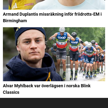
Armand Duplantis missräkning inför friidrotts-EM i
Birmingham
Alvar Myhlback var överlägsen i norska Blink
Classics