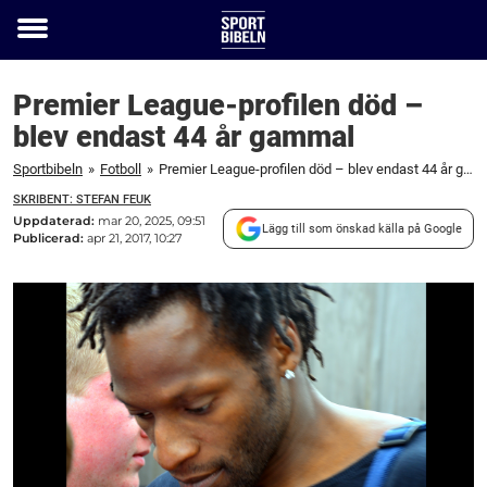
Toggle
menu
Premier League-profilen död –
blev endast 44 år gammal
Sportbibeln
»
Fotboll
»
Premier League-profilen död – blev endast 44 år gammal
SKRIBENT: STEFAN FEUK
Uppdaterad:
mar 20, 2025, 09:51
Lägg till som önskad källa på Google
Publicerad:
apr 21, 2017, 10:27