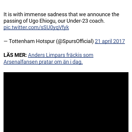
It is with immense sadness that we announce the
passing of Ugo Ehiogu, our Under-23 coach.
pic.twitter.com/sSU0yqVfyk
— Tottenham Hotspur (@SpursOfficial)
21 april 2017
LÄS MER:
Anders Limpars fräckis som
Arsenalfansen pratar om än i dag.