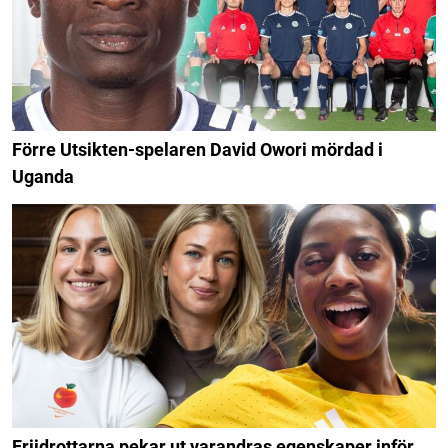
Förre Utsikten-spelaren David Owori mördad i
Uganda
Friidrottarna pekar ut varandras egenskaper inför