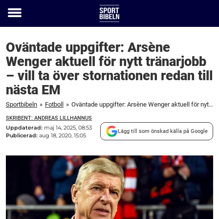
Toggle
menu
Oväntade uppgifter: Arsène
Wenger aktuell för nytt tränarjobb
– vill ta över stornationen redan till
nästa EM
Sportbibeln
»
Fotboll
»
Oväntade uppgifter: Arsène Wenger aktuell för nytt tränarjobb – vill ta över stornationen redan till nästa EM
SKRIBENT: ANDREAS LILLHANNUS
Uppdaterad:
maj 14, 2025, 08:53
Lägg till som önskad källa på Google
Publicerad:
aug 18, 2020, 15:05