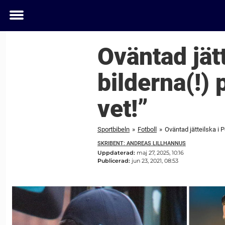
Toggle
menu
Oväntad jätt
bilderna(!) 
vet!”
Sportbibeln
»
Fotboll
»
Oväntad jätteilska i P
SKRIBENT: ANDREAS LILLHANNUS
Uppdaterad:
maj 27, 2025, 10:16
Publicerad:
jun 23, 2021, 08:53