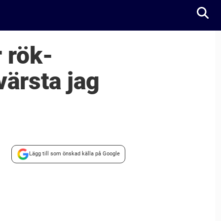
r rök-
värsta jag
Lägg till som önskad källa på Google