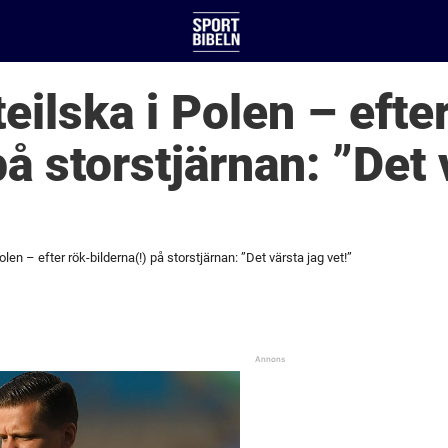
eilska i Polen – efte
på storstjärnan: ”Det 
olen – efter rök-bilderna(!) på storstjärnan: ”Det värsta jag vet!”