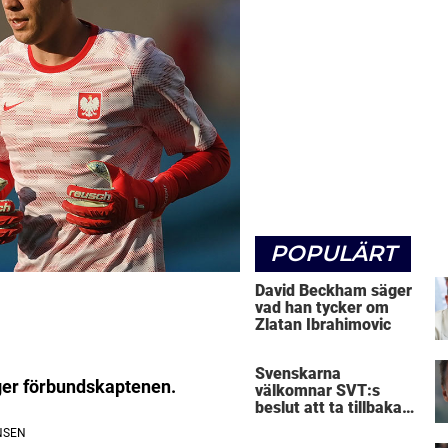
POPULÄRT
David Beckham säger
vad han tycker om
Zlatan Ibrahimovic
Svenskarna
äger förbundskaptenen.
välkomnar SVT:s
beslut att ta tillbaka
Micke Leijnegard