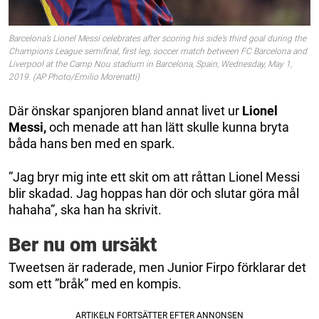
Barcelona’s Lionel Messi celebrates after scoring his side’s third goal during the
Champions League semifinal, first leg, soccer match between FC Barcelona and
Liverpool at the Camp Nou stadium in Barcelona, Spain, Wednesday, May 1,
2019. (AP Photo/Emilio Morenatti)
Där önskar spanjoren bland annat livet ur
Lionel
Messi,
och menade att han lätt skulle kunna bryta
båda hans ben med en spark.
”Jag bryr mig inte ett skit om att råttan Lionel Messi
blir skadad. Jag hoppas han dör och slutar göra mål
hahaha”, ska han ha skrivit.
Ber nu om ursäkt
Tweetsen är raderade, men Junior Firpo förklarar det
som ett ”bråk” med en kompis.