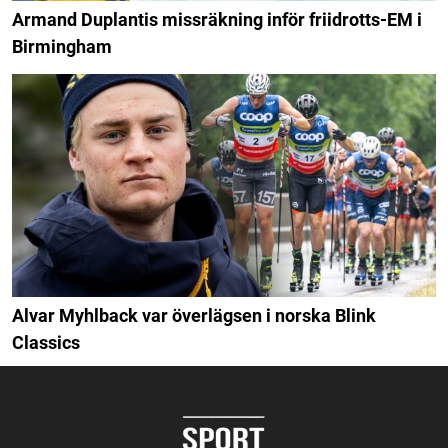
Armand Duplantis missräkning inför friidrotts-EM i
Birmingham
Alvar Myhlback var överlägsen i norska Blink
Classics