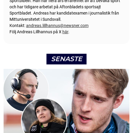
Sportbibeln. Han har flera års erfarenhet av att bevaka sport
och har tidigare arbetat på Aftonbladets sportsajt
Sportbladet. Andreas har kandidatexamen i journalistik från
Mittuniversitetet i Sundsvall.
Kontakt:
andreas.lillhannus@newsner.com
Följ Andreas Lillhannus på X
här
.
SENASTE