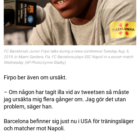
FC Barcelona’s Junior Firpo talks during a news conference Tuesday, Aug. 6,
2019, in Miami Gardens, Fla. FC Barcelona plays SSC Napoli in a soccer match
Wednesday. (AP Photo/Lynne Sladky)
Firpo ber även om ursäkt.
– Om någon har tagit illa vid av tweetsen så måste
jag ursäkta mig flera gånger om. Jag gör det utan
problem, säger han.
Barcelona befinner sig just nu i USA för träningsläger
och matcher mot Napoli.