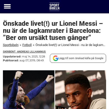
Toggle
menu
Önskade livet(!) ur Lionel Messi –
nu är de lagkamrater i Barcelona:
”Ber om ursäkt tusen gånger”
Sportbibeln
»
Fotboll
»
Önskade livet(!) ur Lionel Messi - nu är de lagkamrater i Barcelona: ”Ber om ursäkt tusen gånger”
SKRIBENT: ANDREAS LILLHANNUS
Uppdaterad:
maj 14, 2025, 12:28
Lägg till som önskad källa på Google
Publicerad:
aug 07, 2019, 08:49