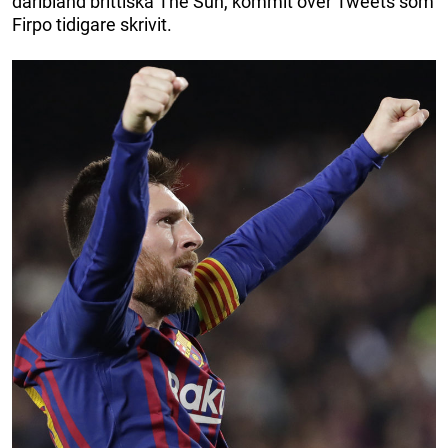
däribland brittiska The Sun, kommit över Tweets som
Firpo tidigare skrivit.