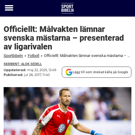
Toggle
menu
Officiellt: Målvakten lämnar
svenska mästarna – presenterad
av ligarivalen
Sportbibeln
»
Fotboll
»
Officiellt: Målvakten lämnar svenska mästarna – presenterad av ligarivalen
SKRIBENT: ALOK SEDELL
Uppdaterad:
maj 22, 2025, 12:49
Lägg till som önskad källa på Google
Publicerad:
jul 28, 2017, 11:40