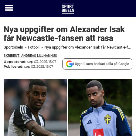
Toggle
menu
Nya uppgifter om Alexander Isak
får Newcastle-fansen att rasa
Sportbibeln
»
Fotboll
»
Nya uppgifter om Alexander Isak får Newcastle-fansen att rasa
SKRIBENT: ANDREAS LILLHANNUS
Uppdaterad:
sep 03, 2025, 15:07
Lägg till som önskad källa på Google
Publicerad:
sep 03, 2025, 15:07