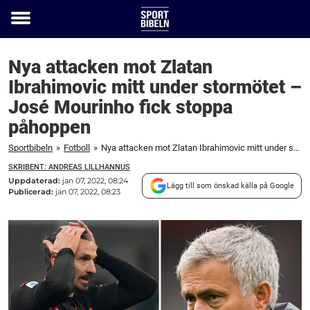
Toggle
menu
Nya attacken mot Zlatan
Ibrahimovic mitt under stormötet –
José Mourinho fick stoppa
påhoppen
Sportbibeln
»
Fotboll
»
Nya attacken mot Zlatan Ibrahimovic mitt under stormötet – José Mourinho fick stoppa påhoppen
SKRIBENT: ANDREAS LILLHANNUS
Uppdaterad:
jan 07, 2022, 08:24
Lägg till som önskad källa på Google
Publicerad:
jan 07, 2022, 08:23