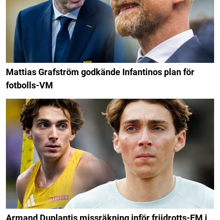
Mattias Grafström godkände Infantinos plan för
fotbolls-VM
Armand Duplantis missräkning inför friidrotts-EM i