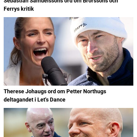
Sebastian Samuelssons ord om Brorssons och
Ferrys kritik
Therese Johaugs ord om Petter Northugs
deltagandet i Let's Dance