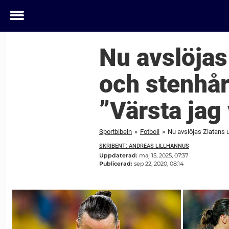
Toggle
menu
Nu avslöjas 
och stenhår
”Värsta jag
Sportbibeln
»
Fotboll
»
Nu avslöjas Zlatans u
SKRIBENT: ANDREAS LILLHANNUS
Uppdaterad:
maj 15, 2025, 07:37
Publicerad:
sep 22, 2020, 08:14