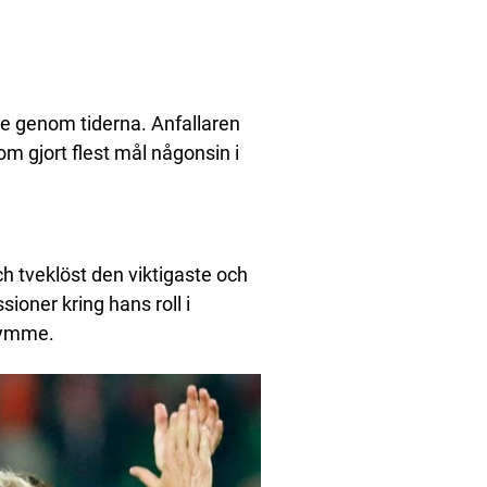
re genom tiderna. Anfallaren
tom gjort flest mål någonsin i
ch tveklöst den viktigaste och
sioner kring hans roll i
trymme.