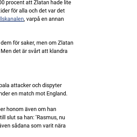
0 procent att Zlatan hade lite
der för alla och det var det
llskanalen
, varpå en annan
dem för saker, men om Zlatan
. Men det är svårt att klandra
bala attacker och dispyter
nder en match mot England.
 ner honom även om han
ill slut sa han: ’Rasmus, nu
även sådana som varit nära