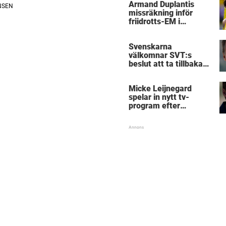
Armand Duplantis
missräkning inför
friidrotts-EM i
Birmingham
Svenskarna
välkomnar SVT:s
beslut att ta tillbaka
Micke Leijnegard
Micke Leijnegard
spelar in nytt tv-
program efter
Mästarnas mästare