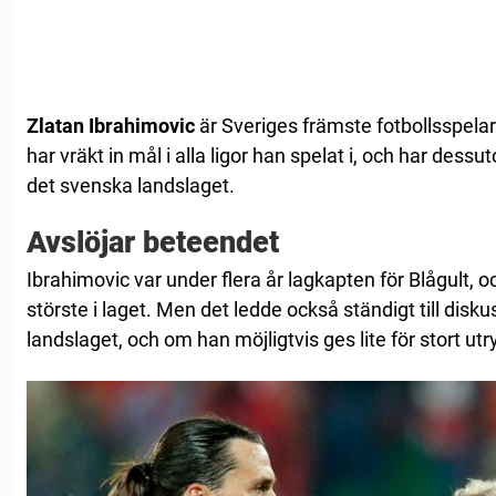
Zlatan Ibrahimovic
är Sveriges främste fotbollsspela
har vräkt in mål i alla ligor han spelat i, och har dessu
det svenska landslaget.
Avslöjar beteendet
Ibrahimovic var under flera år lagkapten för Blågult, o
störste i laget. Men det ledde också ständigt till diskus
landslaget, och om han möjligtvis ges lite för stort u