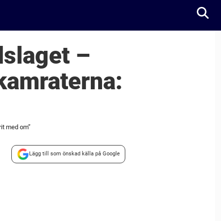
dslaget –
kamraterna:
rit med om”
Lägg till som önskad källa på Google