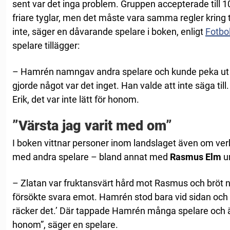
sent var det inga problem. Gruppen accepterade till 10
friare tyglar, men det måste vara samma regler kring ti
inte, säger en dåvarande spelare i boken, enligt
Fotbo
spelare tillägger:
– Hamrén namngav andra spelare och kunde peka ut 
gjorde något var det inget. Han valde att inte säga till
Erik, det var inte lätt för honom.
”Värsta jag varit med om”
I boken vittnar personer inom landslaget även om ver
med andra spelare – bland annat med
Rasmus
Elm
u
– Zlatan var fruktansvärt hård mot Rasmus och bröt
försökte svara emot. Hamrén stod bara vid sidan och t
räcker det.’ Där tappade Hamrén många spelare och 
honom”, säger en spelare.