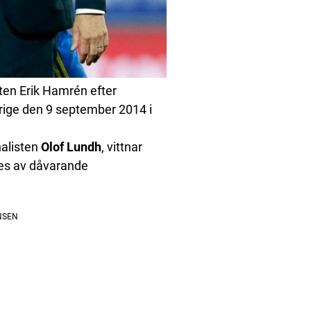
en Erik Hamrén efter
erige den 9 september 2014 i
nalisten
Olof
Lundh
, vittnar
des av dåvarande