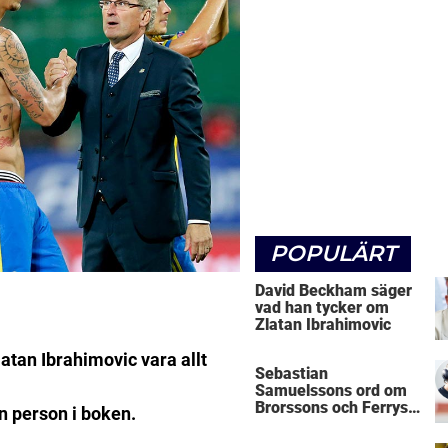
POPULÄRT
David Beckham säger
vad han tycker om
Zlatan Ibrahimovic
atan Ibrahimovic vara allt
Sebastian
Samuelssons ord om
Brorssons och Ferrys
en person i boken.
kritik