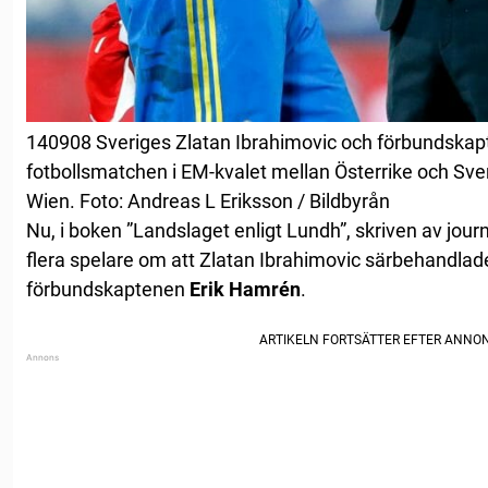
140908 Sveriges Zlatan Ibrahimovic och förbundskapt
fotbollsmatchen i EM-kvalet mellan Österrike och Sv
Wien. Foto: Andreas L Eriksson / Bildbyrån
Nu, i boken ”Landslaget enligt Lundh”, skriven av jour
flera spelare om att Zlatan Ibrahimovic särbehandla
förbundskaptenen
Erik
Hamrén
.