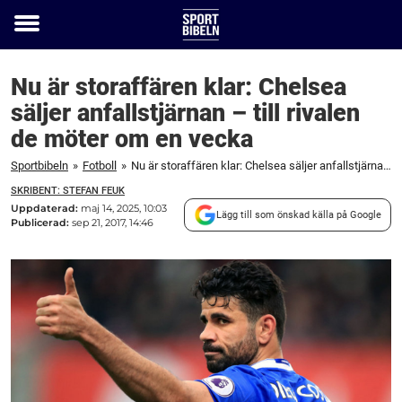
Toggle
menu
Nu är storaffären klar: Chelsea
säljer anfallstjärnan – till rivalen
de möter om en vecka
Sportbibeln
»
Fotboll
»
Nu är storaffären klar: Chelsea säljer anfallstjärnan – till rivalen de möter om en vecka
SKRIBENT: STEFAN FEUK
Uppdaterad:
maj 14, 2025, 10:03
Lägg till som önskad källa på Google
Publicerad:
sep 21, 2017, 14:46