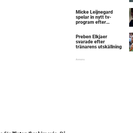
Micke Leijnegard
Micke Leijnegard
spelar in nytt tv-
program efter
Mästarnas mästare
Preben Elkjaer
svarade efter
tränarens utskällning