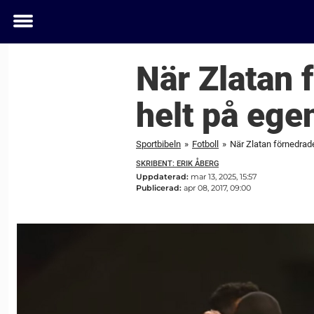
Toggle
menu
När Zlatan 
helt på ege
Sportbibeln
»
Fotboll
»
När Zlatan förnedrad
SKRIBENT: ERIK ÅBERG
Uppdaterad:
mar 13, 2025, 15:57
Publicerad:
apr 08, 2017, 09:00