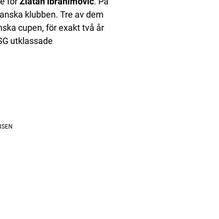
e för
Zlatan Ibrahimovic
. På
ranska klubben. Tre av dem
ska cupen, för exakt två år
PSG utklassade