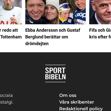
 redo att
Ebba Andersson och Gustaf
Fifa och Gi
 Tottenham
Berglund berättar om
kris efter 
drömdejten
ociala
Om oss
stalgi.
Våra skribenter
Redaktionell policy