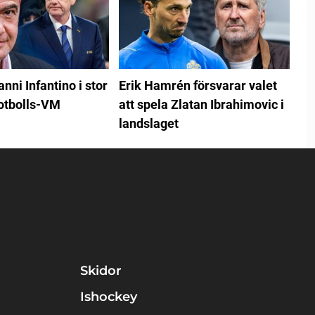
anni Infantino i stor
Erik Hamrén försvarar valet
fotbolls-VM
att spela Zlatan Ibrahimovic i
landslaget
Skidor
Ishockey