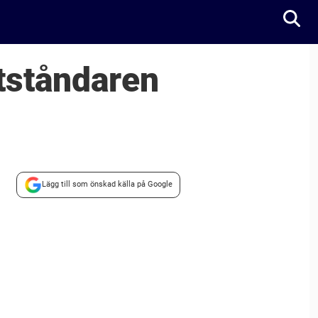
tståndaren
Lägg till som önskad källa på Google