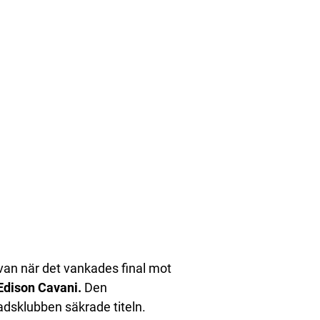
lvan när det vankades final mot
Edison Cavani.
Den
dsklubben säkrade titeln.