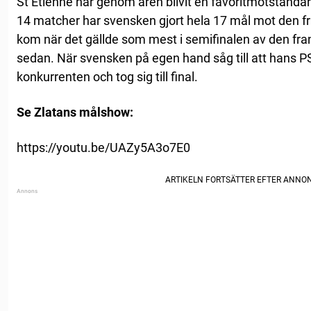
St Etienne har genom åren blivit en favoritmotståndar
14 matcher har svensken gjort hela 17 mål mot den f
kom när det gällde som mest i semifinalen av den fran
sedan. När svensken på egen hand såg till att hans 
konkurrenten och tog sig till final.
Se Zlatans målshow:
https://youtu.be/UAZy5A3o7E0