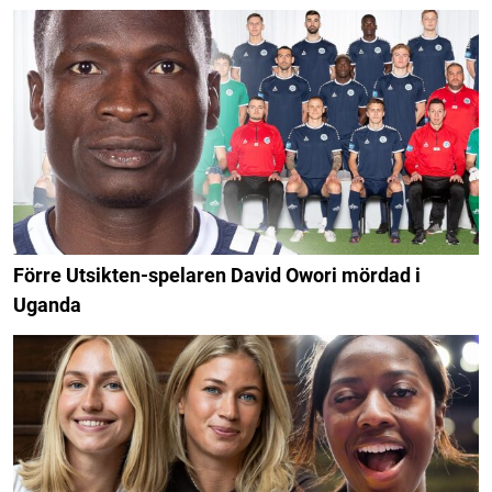
Förre Utsikten-spelaren David Owori mördad i
Uganda