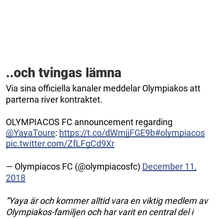
..och tvingas lämna
Via sina officiella kanaler meddelar Olympiakos att
parterna river kontraktet.
OLYMPIACOS FC announcement regarding
@YayaToure
:
https://t.co/dWmjjFGE9b
#olympiacos
pic.twitter.com/ZfLFgCd9Xr
— Olympiacos FC (@olympiacosfc)
December 11,
2018
”Yaya är och kommer alltid vara en viktig medlem av
Olympiakos-familjen och har varit en central del i