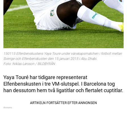
150115 Elfenbenskustens Yaya Toure under vänskapsmatchen i fotboll mellan
Sverige och Elfenbenskusten den 15 januari 2015 i Abu Dhabi.
Foto: Niklas Larsson / BILDBYRÅN
Yaya Touré har tidigare representerat
Elfenbenskusten i tre VM-slutspel. I Barcelona tog
han dessutom hem två ligatitlar och flertalet cuptitlar.