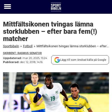
Toggle
menu
Mittfältsikonen tvingas lämna
storklubben – efter bara fem(!)
matcher
Sportbibeln
»
Fotboll
»
Mittfältsikonen tvingas lämna storklubben – efter bara fem(!) matcher
SKRIBENT: RASMUS SENATOR
Uppdaterad:
mar 20, 2025, 15:24
Lägg till som önskad källa på Google
Publicerad:
dec 12, 2018, 14:16