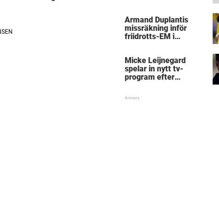
kritik
Armand Duplantis
missräkning inför
friidrotts-EM i
Birmingham
Micke Leijnegard
spelar in nytt tv-
program efter
Mästarnas mästare