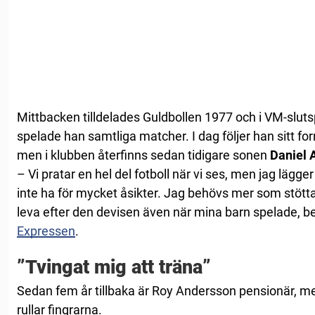
Mittbacken tilldelades Guldbollen 1977 och i VM-slu
spelade han samtliga matcher. I dag följer han sitt fo
men i klubben återfinns sedan tidigare sonen
Daniel 
– Vi pratar en hel del fotboll när vi ses, men jag lägger
inte ha för mycket åsikter. Jag behövs mer som stött
leva efter den devisen även när mina barn spelade, b
Expressen
.
”Tvingat mig att träna”
Sedan fem år tillbaka är Roy Andersson pensionär, m
rullar fingrarna.