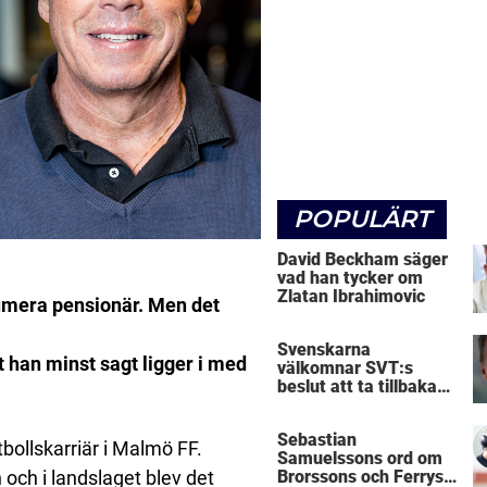
POPULÄRT
David Beckham säger
vad han tycker om
Zlatan Ibrahimovic
umera pensionär. Men det
Svenskarna
 han minst sagt ligger i med
välkomnar SVT:s
beslut att ta tillbaka
Micke Leijnegard
Sebastian
bollskarriär i Malmö FF.
Samuelssons ord om
och i landslaget blev det
Brorssons och Ferrys