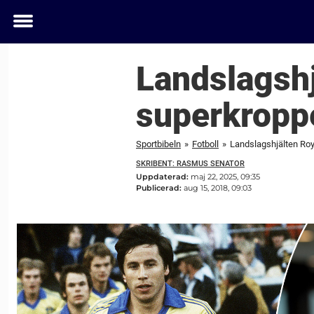
Toggle
menu
Landslagshj
superkropp
Sportbibeln
»
Fotboll
»
Landslagshjälten Roy
SKRIBENT: RASMUS SENATOR
Uppdaterad:
maj 22, 2025, 09:35
Publicerad:
aug 15, 2018, 09:03