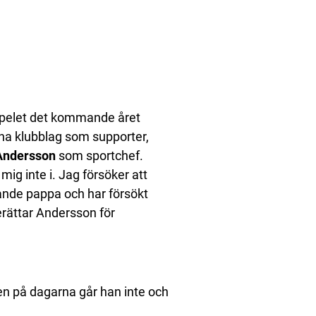
tspelet det kommande året
rna klubblag som supporter,
Andersson
som sportchef.
 mig inte i. Jag försöker att
ande pappa och har försökt
erättar Andersson för
en på dagarna går han inte och