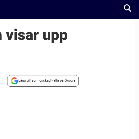
 visar upp
Lägg till som önskad källa på Google