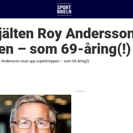
älten Roy Andersson
en – som 69-åring(!)
 Andersson visar upp superkroppen – som 69-åring(!)