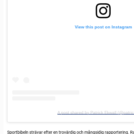
View this post on Instagram
A post shared by Patrick Ekwall (@patric
Sportbibeln strävar efter en trovärdig och mångsidig rapportering. R