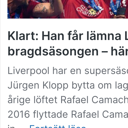
Klart: Han får lämna 
bragdsäsongen – här
Liverpool har en supersäs
Jürgen Klopp bytta om lage
årige löftet Rafael Cama
2016 flyttade Rafael Camac
Klart: