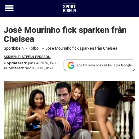
Toggle
menu
José Mourinho fick sparken från
Chelsea
Sportbibeln
»
Fotboll
»
José Mourinho fick sparken från Chelsea
SKRIBENT: STEFAN PERSSON
Uppdaterad:
jun 04, 2026, 15:05
Lägg till som önskad källa på Google
Publicerad:
dec 18, 2015, 11:58