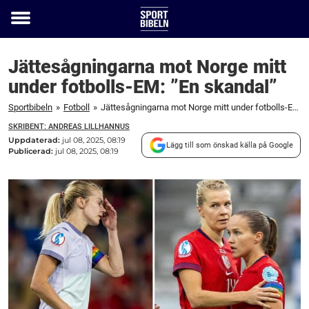
Toggle
menu
Jättesågningarna mot Norge mitt
under fotbolls-EM: ”En skandal”
Sportbibeln
»
Fotboll
»
Jättesågningarna mot Norge mitt under fotbolls-EM: ”En skandal”
SKRIBENT: ANDREAS LILLHANNUS
Uppdaterad:
jul 08, 2025, 08:19
Lägg till som önskad källa på Google
Publicerad:
jul 08, 2025, 08:19