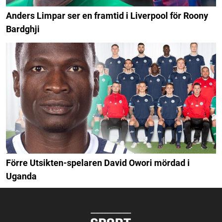
Anders Limpar ser en framtid i Liverpool för Roony
Bardghji
Förre Utsikten-spelaren David Owori mördad i
Uganda