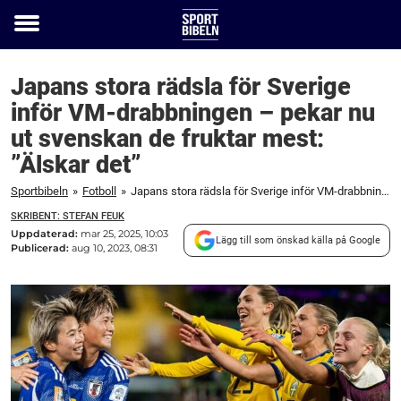
Toggle
menu
Japans stora rädsla för Sverige
inför VM-drabbningen – pekar nu
ut svenskan de fruktar mest:
”Älskar det”
Sportbibeln
»
Fotboll
»
Japans stora rädsla för Sverige inför VM-drabbningen – pekar nu ut svenskan de fruktar mest: "Älskar det"
SKRIBENT: STEFAN FEUK
Uppdaterad:
mar 25, 2025, 10:03
Lägg till som önskad källa på Google
Publicerad:
aug 10, 2023, 08:31