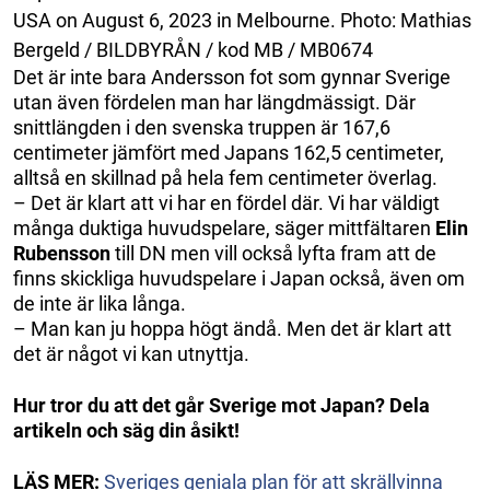
USA on August 6, 2023 in Melbourne. Photo: Mathias
Bergeld / BILDBYRÅN / kod MB / MB0674
Det är inte bara Andersson fot som gynnar Sverige
utan även fördelen man har längdmässigt. Där
snittlängden i den svenska truppen är 167,6
centimeter jämfört med Japans 162,5 centimeter,
alltså en skillnad på hela fem centimeter överlag.
– Det är klart att vi har en fördel där. Vi har väldigt
många duktiga huvudspelare, säger mittfältaren
Elin
Rubensson
till DN men vill också lyfta fram att de
finns skickliga huvudspelare i Japan också, även om
de inte är lika långa.
– Man kan ju hoppa högt ändå. Men det är klart att
det är något vi kan utnyttja.
Hur tror du att det går Sverige mot Japan? Dela
artikeln och säg din åsikt!
LÄS MER:
Sveriges geniala plan för att skrällvinna