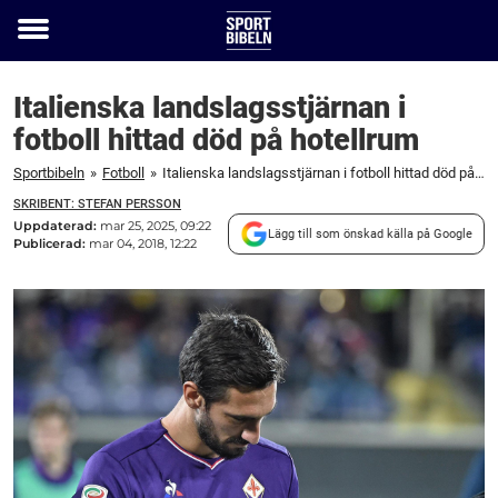
Toggle
menu
Italienska landslagsstjärnan i
fotboll hittad död på hotellrum
Sportbibeln
»
Fotboll
»
Italienska landslagsstjärnan i fotboll hittad död på hotellrum
SKRIBENT: STEFAN PERSSON
Uppdaterad:
mar 25, 2025, 09:22
Lägg till som önskad källa på Google
Publicerad:
mar 04, 2018, 12:22