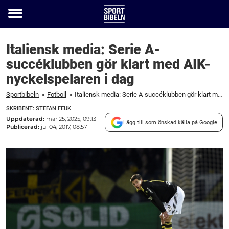
Toggle
menu
Italiensk media: Serie A-
succéklubben gör klart med AIK-
nyckelspelaren i dag
Sportbibeln
»
Fotboll
»
Italiensk media: Serie A-succéklubben gör klart med AIK-nyckelspelaren i dag
SKRIBENT: STEFAN FEUK
Uppdaterad:
mar 25, 2025, 09:13
Lägg till som önskad källa på Google
Publicerad:
jul 04, 2017, 08:57