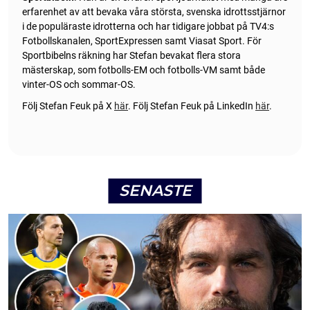
erfarenhet av att bevaka våra största, svenska idrottsstjärnor
i de populäraste idrotterna och har tidigare jobbat på TV4:s
Fotbollskanalen, SportExpressen samt Viasat Sport. För
Sportbibelns räkning har Stefan bevakat flera stora
mästerskap, som fotbolls-EM och fotbolls-VM samt både
vinter-OS och sommar-OS.
Följ Stefan Feuk på X
här
.
Följ Stefan Feuk på LinkedIn
här
.
SENASTE