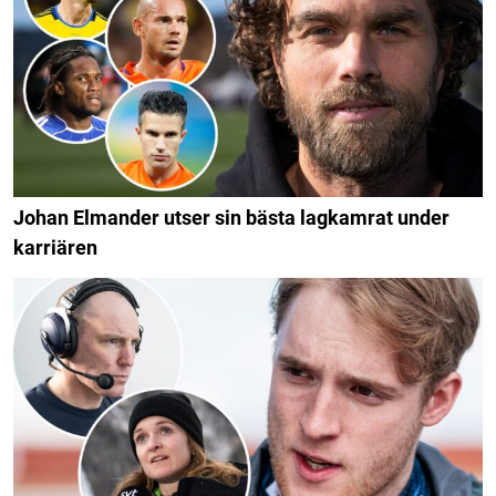
Johan Elmander utser sin bästa lagkamrat under
karriären