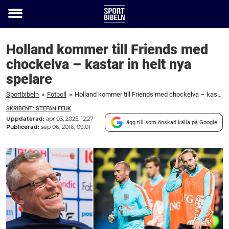
Toggle
menu
Holland kommer till Friends med
chockelva – kastar in helt nya
spelare
Sportbibeln
»
Fotboll
»
Holland kommer till Friends med chockelva – kastar in helt nya spelare
SKRIBENT: STEFAN FEUK
Uppdaterad:
apr 03, 2025, 12:27
Lägg till som önskad källa på Google
Publicerad:
sep 06, 2016, 09:01