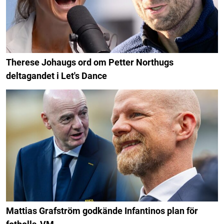
Therese Johaugs ord om Petter Northugs
deltagandet i Let's Dance
Mattias Grafström godkände Infantinos plan för