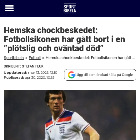
Toggle
menu
Hemska chockbeskedet:
Fotbollsikonen har gått bort i en
”plötslig och oväntad död”
Sportbibeln
»
Fotboll
»
Hemska chockbeskedet: Fotbollsikonen har gått bort i en "plötslig och oväntad död"
SKRIBENT: STEFAN FEUK
Uppdaterad:
mar 13, 2025, 12:10
Lägg till som önskad källa på Google
Publicerad:
apr 30, 2020, 10:55