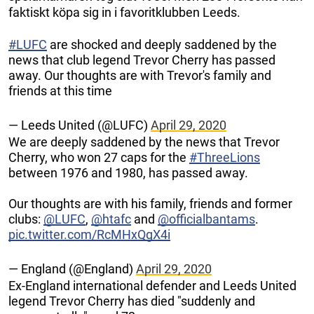
faktiskt köpa sig in i favoritklubben Leeds.
#LUFC
are shocked and deeply saddened by the
news that club legend Trevor Cherry has passed
away. Our thoughts are with Trevor's family and
friends at this time
— Leeds United (@LUFC)
April 29, 2020
We are deeply saddened by the news that Trevor
Cherry, who won 27 caps for the
#ThreeLions
between 1976 and 1980, has passed away.
Our thoughts are with his family, friends and former
clubs:
@LUFC
,
@htafc
and
@officialbantams
.
pic.twitter.com/RcMHxQgX4i
— England (@England)
April 29, 2020
Ex-England international defender and Leeds United
legend Trevor Cherry has died "suddenly and