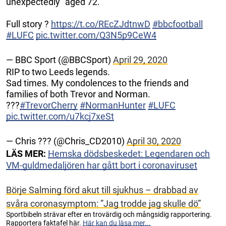
unexpectedly" aged 72.
Full story ?
https://t.co/REcZJdtnwD
#bbcfootball
#LUFC
pic.twitter.com/Q3N5p9CeW4
— BBC Sport (@BBCSport)
April 29, 2020
RIP to two Leeds legends.
Sad times. My condolences to the friends and
families of both Trevor and Norman.
???
#TrevorCherry
#NormanHunter
#LUFC
pic.twitter.com/u7kcj7xeSt
— Chris ??? (@Chris_CD2010)
April 30, 2020
LÄS MER:
Hemska dödsbeskedet: Legendaren och
VM-guldmedaljören har gått bort i coronaviruset
Börje Salming förd akut till sjukhus – drabbad av
svåra coronasymptom: ”Jag trodde jag skulle dö”
Sportbibeln strävar efter en trovärdig och mångsidig rapportering.
Rapportera faktafel här.
Här kan du läsa mer...