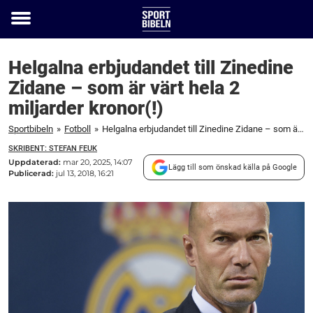
Toggle
menu
Helgalna erbjudandet till Zinedine
Zidane – som är värt hela 2
miljarder kronor(!)
Sportbibeln
»
Fotboll
»
Helgalna erbjudandet till Zinedine Zidane – som är värt hela 2 miljarder kronor(!)
SKRIBENT: STEFAN FEUK
Uppdaterad:
mar 20, 2025, 14:07
Lägg till som önskad källa på Google
Publicerad:
jul 13, 2018, 16:21