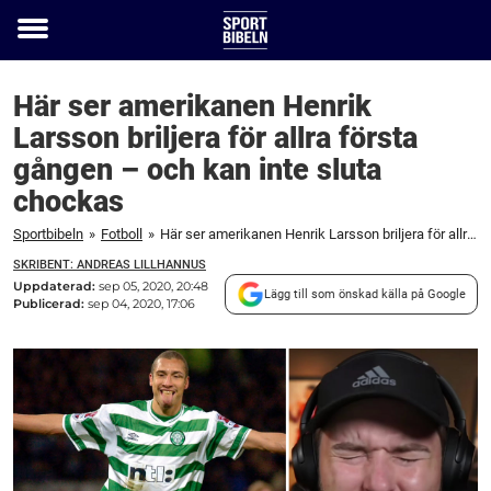
Toggle
menu
Här ser amerikanen Henrik
Larsson briljera för allra första
gången – och kan inte sluta
chockas
Sportbibeln
»
Fotboll
»
Här ser amerikanen Henrik Larsson briljera för allra första gången – och kan inte sluta chockas
SKRIBENT: ANDREAS LILLHANNUS
Uppdaterad:
sep 05, 2020, 20:48
Lägg till som önskad källa på Google
Publicerad:
sep 04, 2020, 17:06