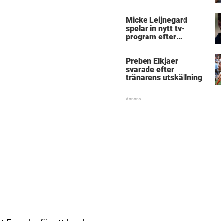
Micke Leijnegard
spelar in nytt tv-
program efter
Mästarnas mästare
Preben Elkjaer
svarade efter
tränarens utskällning