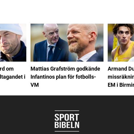
ord om
Mattias Grafström godkände
Armand Du
ltagandet i
Infantinos plan för fotbolls-
missräkning
VM
EM i Birm