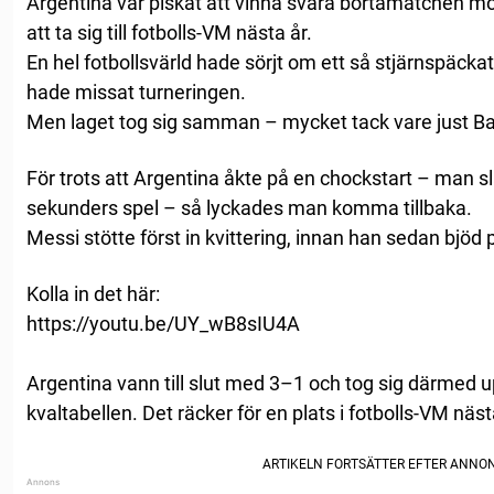
Argentina var piskat att vinna svåra bortamatchen mo
att ta sig till fotbolls-VM nästa år.
En hel fotbollsvärld hade sörjt om ett så stjärnspäcka
hade missat turneringen.
Men laget tog sig samman – mycket tack vare just Ba
För trots att Argentina åkte på en chockstart – man sl
sekunders spel – så lyckades man komma tillbaka.
Messi stötte först in kvittering, innan han sedan bjö
Kolla in det här:
https://youtu.be/UY_wB8sIU4A
Argentina vann till slut med 3–1 och tog sig därmed up
kvaltabellen. Det räcker för en plats i fotbolls-VM näst