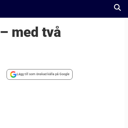
 – med två
Lägg till som önskad källa på Google