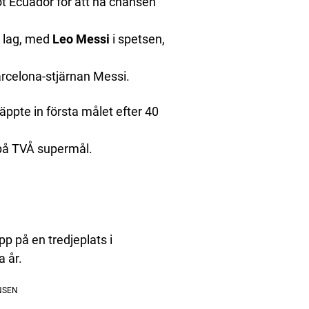
t Ecuador för att ha chansen
t lag, med
Leo Messi
i spetsen,
rcelona-stjärnan Messi.
äppte in första målet efter 40
d på TVÅ supermål.
p på en tredjeplats i
a år.