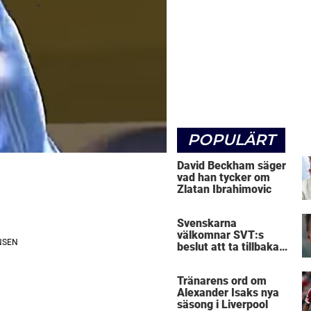
POPULÄRT
David Beckham säger
vad han tycker om
Zlatan Ibrahimovic
Svenskarna
välkomnar SVT:s
beslut att ta tillbaka
Micke Leijnegard
Tränarens ord om
Alexander Isaks nya
säsong i Liverpool