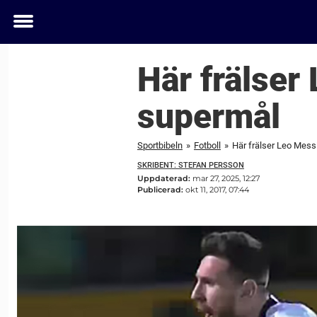
Toggle
menu
Här frälser
supermål
Sportbibeln
»
Fotboll
»
Här frälser Leo Mess
SKRIBENT: STEFAN PERSSON
Uppdaterad:
mar 27, 2025, 12:27
Publicerad:
okt 11, 2017, 07:44