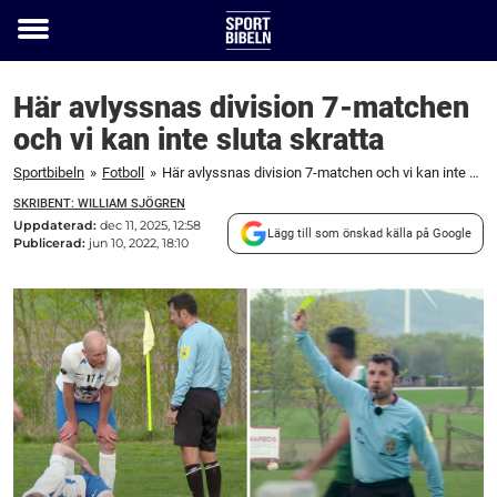
Toggle
menu
Här avlyssnas division 7-matchen
och vi kan inte sluta skratta
Sportbibeln
»
Fotboll
»
Här avlyssnas division 7-matchen och vi kan inte sluta skratta
SKRIBENT: WILLIAM SJÖGREN
Uppdaterad:
dec 11, 2025, 12:58
Lägg till som önskad källa på Google
Publicerad:
jun 10, 2022, 18:10