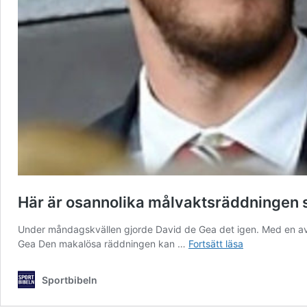
Här är osannolika målvaktsräddningen s
Under måndagskvällen gjorde David de Gea det igen. Med en av 
Här
Gea Den makalösa räddningen kan …
Fortsätt läsa
är
osannolika
Sportbibeln
målvaktsrädd
som