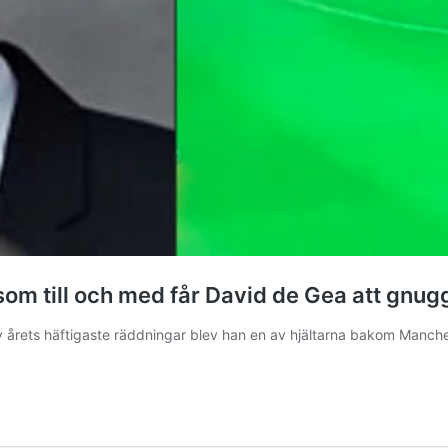
om till och med får David de Gea att gnu
årets häftigaste räddningar blev han en av hjältarna bakom Manches
ningen