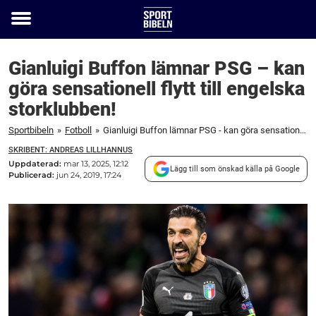
Toggle
menu
Gianluigi Buffon lämnar PSG – kan
göra sensationell flytt till engelska
storklubben!
Sportbibeln
»
Fotboll
»
Gianluigi Buffon lämnar PSG - kan göra sensationell flytt till engelska storklubben!
SKRIBENT: ANDREAS LILLHANNUS
Uppdaterad:
mar 13, 2025, 12:12
Lägg till som önskad källa på Google
Publicerad:
jun 24, 2019, 17:24