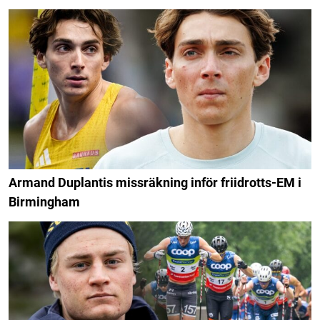
Armand Duplantis missräkning inför friidrotts-EM i
Birmingham