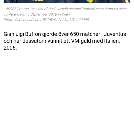
180905 Pontus Jansson of the Swedish national football team during a press
conference on 5 September 2018 in Wien.
Photo: Petter Arvidson / BILDBYRÅN / kod PA / 92089
Gianluigi Buffon gjorde över 650 matcher i Juventus
och har dessutom vunnit ett VM-guld med Italien,
2006.