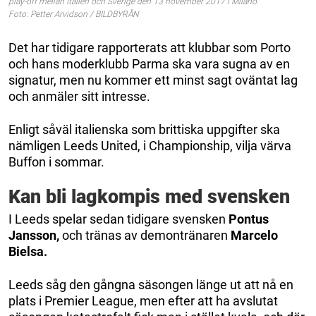
play-off mellan Italien och Sverige den 13 november 2017 i Milano.
Foto: Petter Arvidson / BILDBYRÅN
Det har tidigare rapporterats att klubbar som Porto
och hans moderklubb Parma ska vara sugna av en
signatur, men nu kommer ett minst sagt oväntat lag
och anmäler sitt intresse.
Enligt såväl italienska som brittiska uppgifter ska
nämligen Leeds United, i Championship, vilja värva
Buffon i sommar.
Kan bli lagkompis med svensken
I Leeds spelar sedan tidigare svensken
Pontus
Jansson,
och tränas av demontränaren
Marcelo
Bielsa.
Leeds såg den gångna säsongen länge ut att nå en
plats i Premier League, men efter att ha avslutat