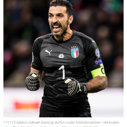
171113 Italiens målvakt Gianluigi Buffon under fotbollsmatchen i VM-kvalets