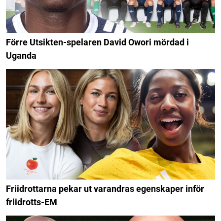
Förre Utsikten-spelaren David Owori mördad i
Uganda
Friidrottarna pekar ut varandras egenskaper inför
friidrotts-EM