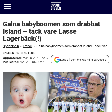
Toggle
menu
Galna babyboomen som drabbat
Island – tack vare Lasse
Lagerbäck(!)
Sportbibeln
»
Fotboll
»
Galna babyboomen som drabbat Island – tack vare Lasse Lagerbäck(!)
SKRIBENT: STEFAN FEUK
Uppdaterad:
mar 20, 2025, 09:53
Lägg till som önskad källa på Google
Publicerad:
mar 28, 2017, 16:42