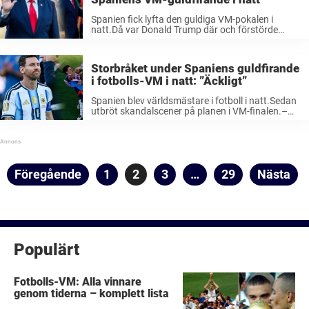
Spanien fick lyfta den guldiga VM-pokalen i
natt.Då var Donald Trump där och förstörde
deras ögonblick.USA-presidenten får nu enorm
kritik i hela fotbollsvärlden. I natt blev Spanien
världsmästare för andra gången i herrfotbollen
Storbråket under Spaniens guldfirande
efter 1-0 ...
i fotbolls-VM i natt: ”Äckligt”
Spanien blev världsmästare i fotboll i natt.Sedan
utbröt skandalscener på planen i VM-finalen.–
Det där beteendet hör inte hemma i fotbollen,
säger experten Siavoush Fallahi i TV4. Det
krävdes 120 minuter för att skilja Spanien ...
Sidnumrering
Föregående
Sida
1
Sida
2
Sida
3
…
Sida
29
Nästa
för
inlägg
Populärt
Fotbolls-VM: Alla vinnare
genom tiderna – komplett lista