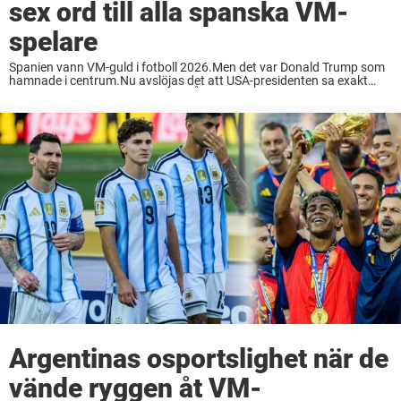
sex ord till alla spanska VM-
spelare
Spanien vann VM-guld i fotboll 2026.Men det var Donald Trump som
hamnade i centrum.Nu avslöjas det att USA-presidenten sa exakt
samma sex ord till alla spanjorer. Årets fotbolls-VM 2026 blev avgjort
i förlängningen när inhopparen ...
Argentinas osportslighet när de
vände ryggen åt VM-