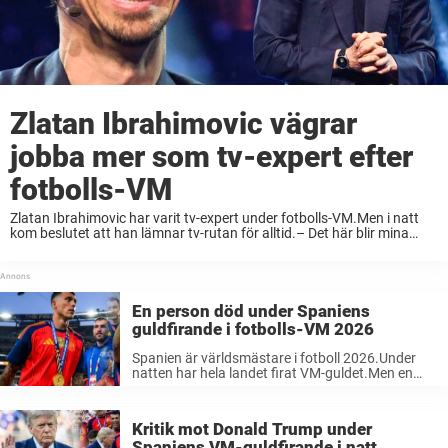
Zlatan Ibrahimovic vägrar
jobba mer som tv-expert efter
fotbolls-VM
Zlatan Ibrahimovic har varit tv-expert under fotbolls-VM.Men i natt
kom beslutet att han lämnar tv-rutan för alltid.– Det här blir mina
sista ord, säger han i Fox Sports. Under fotbolls-VM 2026 i USA,
Kanada och ...
En person död under Spaniens
guldfirande i fotbolls-VM 2026
Spanien är världsmästare i fotboll 2026.Under
natten har hela landet firat VM-guldet.Men en
person har dött under glädjescenerna, en 13-årig
pojke. Finalen av fotbolls-VM 2026 var länge
mållös och det krävdes förlängning för att skilja
Kritik mot Donald Trump under
...
Spaniens VM-guldfirande i natt