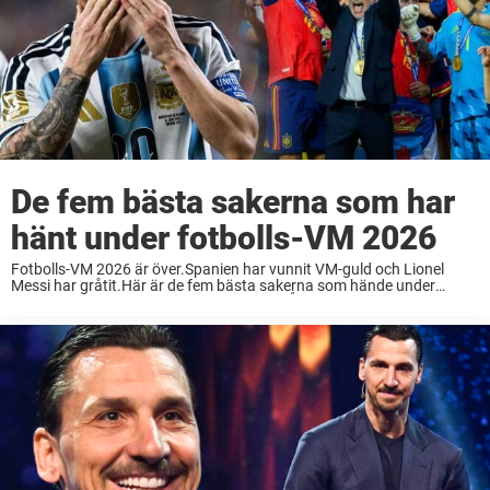
De fem bästa sakerna som har
hänt under fotbolls-VM 2026
Fotbolls-VM 2026 är över.Spanien har vunnit VM-guld och Lionel
Messi har gråtit.Här är de fem bästa sakerna som hände under
mästerskapet. Det här är en kommentar. Åsikterna är skribentens
egna. Förväntningarna var stora på fotbolls-VM ...