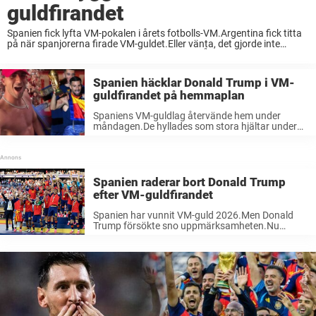
guldfirandet
Spanien fick lyfta VM-pokalen i årets fotbolls-VM.Argentina fick titta
på när spanjorerna firade VM-guldet.Eller vänta, det gjorde inte
argentinarna alls utan de vände ryggen mot. Årets final av fotbolls-
VM 2026 blev väldigt känslosam med mycket ...
Spanien häcklar Donald Trump i VM-
guldfirandet på hemmaplan
Spaniens VM-guldlag återvände hem under
måndagen.De hyllades som stora hjältar under
en enorm fest i natt.Och passade även på att
håna Donald Trump på bästa sätt. På
söndagskvällen vann Spanien finalen av fotbolls-
VM 2026 med ...
Spanien raderar bort Donald Trump
efter VM-guldfirandet
Spanien har vunnit VM-guld 2026.Men Donald
Trump försökte sno uppmärksamheten.Nu
avslöjas spanjorernas tydliga hån mot USA-
presidenten. Under natten bärgade Spanien VM-
guld genom att besegra Argentina med 2-1 i
finalen av fotbolls-VM 2026. Men mycket har ...