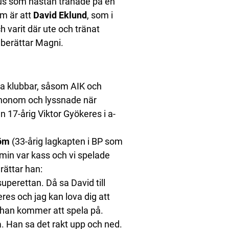
lus som nästan tränade på en
om är att
David Eklund
, som i
 varit där ute och tränat
 berättar Magni.
dra klubbar, såsom AIK och
å honom och lyssnade när
17-årig Viktor Gyökeres i a-
röm
(33-årig lagkapten i BP som
min var kass och vi spelade
rättar han:
 superettan. Då sa David till
res och jag kan lova dig att
 han kommer att spela på.
å. Han sa det rakt upp och ned.