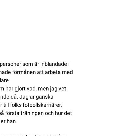
 personer som är inblandade i
m hade förmånen att arbeta med
lare.
m har gjort vad, men jag vet
ande då. Jag är ganska
ill folks fotbollskarriärer,
å första träningen och hur det
ger han.