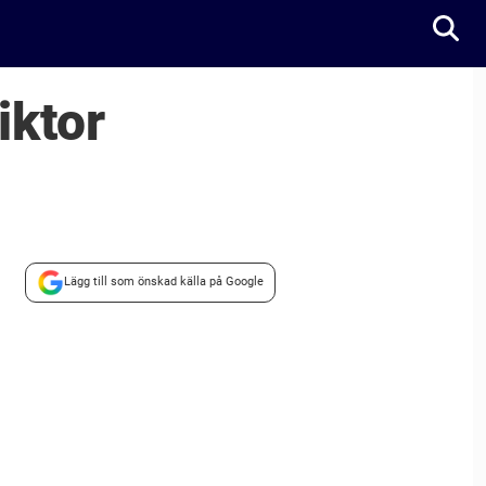
iktor
Lägg till som önskad källa på Google