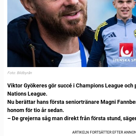
Foto: Bildbyrån
Viktor Gyökeres gör succé i Champions League och p
Nations League.
Nu berättar hans första seniortränare Magni Fannber
honom för tio år sedan.
– De grejerna såg man direkt från första stund, säger