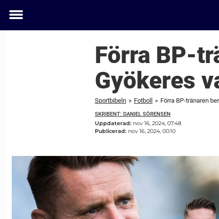
Toggle
menu
Förra BP-tr
Gyökeres v
Sportbibeln
»
Fotboll
»
Förra BP-tränaren be
SKRIBENT: DANIEL SÖRENSEN
Uppdaterad:
nov 16, 2024, 07:48
Publicerad:
nov 16, 2024, 00:10