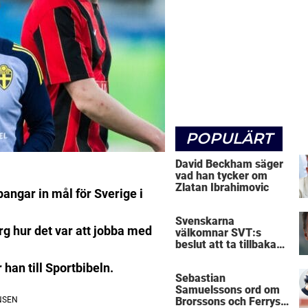
POPULÄRT
David Beckham säger
vad han tycker om
Zlatan Ibrahimovic
angar in mål för Sverige i
Svenskarna
g hur det var att jobba med
välkomnar SVT:s
beslut att ta tillbaka
Micke Leijnegard
 han till Sportbibeln.
Sebastian
Samuelssons ord om
Brorssons och Ferrys