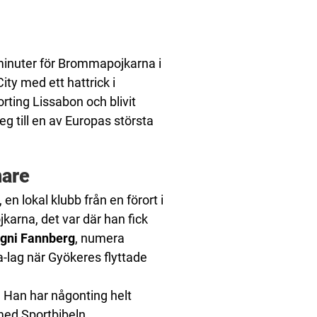
minuter för Brommapojkarna i
ty med ett hattrick i
ting Lissabon och blivit
eg till en av Europas största
nare
en lokal klubb från en förort i
karna, det var där han fick
gni Fannberg
, numera
a-lag när Gyökeres flyttade
. Han har någonting helt
 med Sportbibeln.