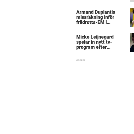
kritik
Armand Duplantis
missräkning inför
friidrotts-EM i
Birmingham
Micke Leijnegard
spelar in nytt tv-
program efter
Mästarnas mästare