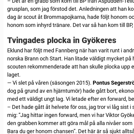
– Det är en grabb som kom till BP från Aspudden-Tel
grusplan, som jag förstod det. Anledningen att han k
dag är scout åt Brommapojkarna, hade följt honom och
honom som inhyrd tränare. Det var så han kom till BP,
Tvingades plocka in Gyökeres
Eklund har följt med Fannberg när han varit runt i an
norska Brann och Start. Han litade väldigt mycket p
scouten rekommenderade att han skulle plocka upp en 
laget.
— Vi slet på våren (säsongen 2015).
Pontus Segerst
dog på grund av en hjärntumör) hade gått bort, ekono
med ett väldigt ungt lag. Vi letade efter en forward, be
– Det hade gått åt helvete för oss, jag tror vi låg sist i
mig: ”Jag hittar ingen forward, men vi har Viktor Gyöke
den grabben kommer att göra mål på alla nivåer som
Bara du ger honom chansen”. Det här är så sjukt allts