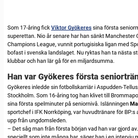
Som 17-åring fick
Viktor Gyökeres
sina första senior
superettan. Nio år senare har han sänkt Manchester Ci
Champions League, vunnit portugisiska ligan med Spor
bofast i svenska landslaget. Nu ryktas han ta nästa st
klubbar och han lär gå för en miljardsumma.
Han var Gyökeres första seniorträ
Gyökeres inledde sin fotbollskarriär i Aspudden-Tellus, 
Stockholm. Som 16-åring tog han klivet till Brommapoj
sina första spelminuter på seniornivå. Islänningen
Ma
sportchef i IFK Norrköping, var huvudtränare för BP:s 
upp från ungdomsleden.
– Det såg man från första början vad han var gjord av
speciellt som inte många har, säger han i en intervju