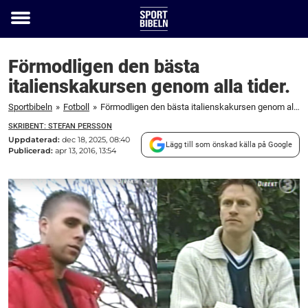
Toggle
menu
Förmodligen den bästa
italienskakursen genom alla tider.
Sportbibeln
»
Fotboll
»
Förmodligen den bästa italienskakursen genom alla tider.
SKRIBENT: STEFAN PERSSON
Uppdaterad:
dec 18, 2025, 08:40
Lägg till som önskad källa på Google
Publicerad:
apr 13, 2016, 13:54