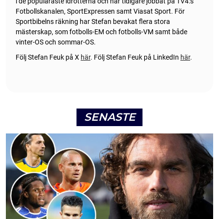
i de populäraste idrotterna och har tidigare jobbat på TV4:s
Fotbollskanalen, SportExpressen samt Viasat Sport. För
Sportbibelns räkning har Stefan bevakat flera stora
mästerskap, som fotbolls-EM och fotbolls-VM samt både
vinter-OS och sommar-OS.
Följ Stefan Feuk på X
här
.
Följ Stefan Feuk på LinkedIn
här
.
SENASTE