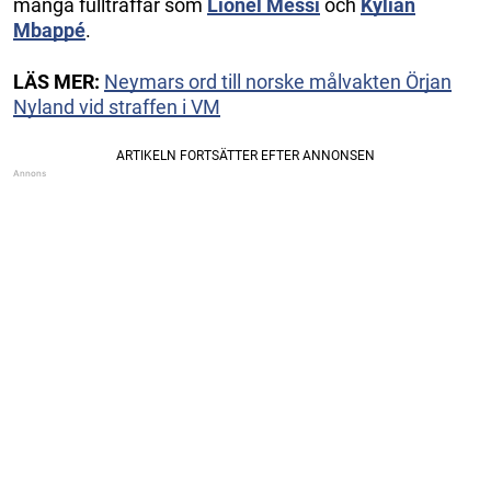
många fullträffar som
Lionel Messi
och
Kylian
Mbappé
.
LÄS MER:
Neymars ord till norske målvakten Örjan
Nyland vid straffen i VM