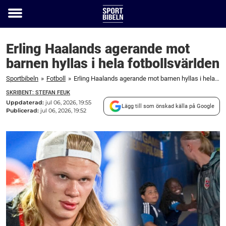
Toggle
menu
Erling Haalands agerande mot
barnen hyllas i hela fotbollsvärlden
Sportbibeln
»
Fotboll
»
Erling Haalands agerande mot barnen hyllas i hela fotbollsvärlden
SKRIBENT: STEFAN FEUK
Uppdaterad:
jul 06, 2026, 19:55
Lägg till som önskad källa på Google
Publicerad:
jul 06, 2026, 19:52