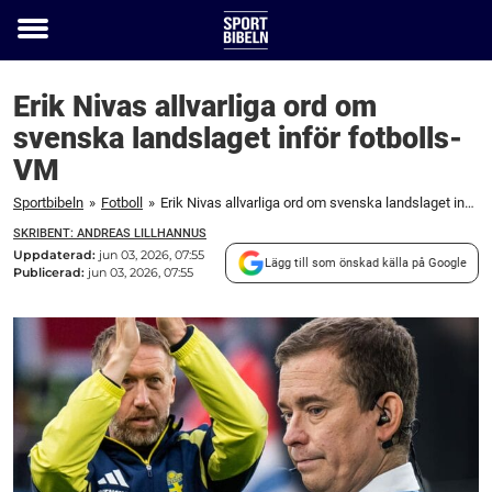
Toggle
menu
Erik Nivas allvarliga ord om
svenska landslaget inför fotbolls-
VM
Sportbibeln
»
Fotboll
»
Erik Nivas allvarliga ord om svenska landslaget inför fotbolls-VM
SKRIBENT: ANDREAS LILLHANNUS
Uppdaterad:
jun 03, 2026, 07:55
Lägg till som önskad källa på Google
Publicerad:
jun 03, 2026, 07:55