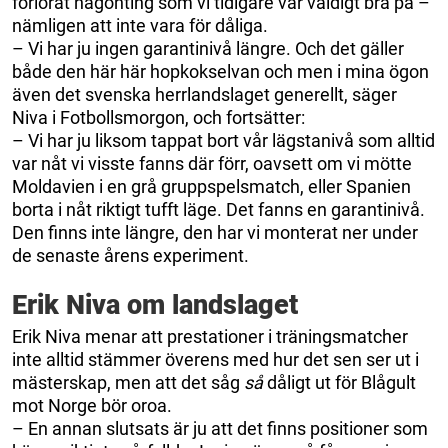
förlorat någonting som vi tidigare var väldigt bra på –
nämligen att inte vara för dåliga.
– Vi har ju ingen garantinivå längre. Och det gäller
både den här här hopkokselvan och men i mina ögon
även det svenska herrlandslaget generellt, säger
Niva i Fotbollsmorgon, och fortsätter:
– Vi har ju liksom tappat bort vår lägstanivå som alltid
var nåt vi visste fanns där förr, oavsett om vi mötte
Moldavien i en grå gruppspelsmatch, eller Spanien
borta i nåt riktigt tufft läge. Det fanns en garantinivå.
Den finns inte längre, den har vi monterat ner under
de senaste årens experiment.
Erik Niva om landslaget
Erik Niva menar att prestationer i träningsmatcher
inte alltid stämmer överens med hur det sen ser ut i
mästerskap, men att det såg
så
dåligt ut för Blågult
mot Norge bör oroa.
– En annan slutsats är ju att det finns positioner som