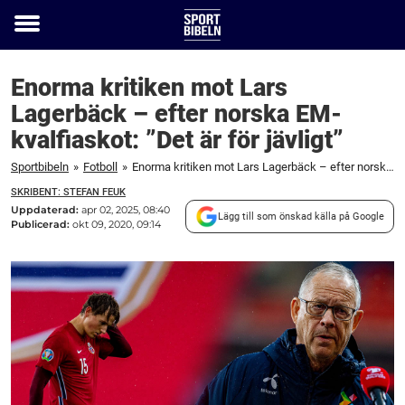
Toggle
menu
Enorma kritiken mot Lars
Lagerbäck – efter norska EM-
kvalfiaskot: ”Det är för jävligt”
Sportbibeln
»
Fotboll
»
Enorma kritiken mot Lars Lagerbäck – efter norska EM-kvalfiaskot: "Det är för jävligt"
SKRIBENT: STEFAN FEUK
Uppdaterad:
apr 02, 2025, 08:40
Lägg till som önskad källa på Google
Publicerad:
okt 09, 2020, 09:14