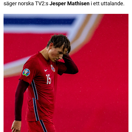
säger norska TV2:s
Jesper Mathisen
i ett uttalande.