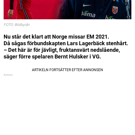
FOTO: Bildbyrån
Nu står det klart att Norge missar EM 2021.
Då sågas förbundskapten Lars Lagerbäck stenhårt.
– Det här är för jävligt, fruktansvärt nedslående,
säger förre spelaren Bernt Hulsker i VG.