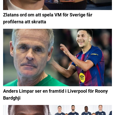
Zlatans ord om att spela VM för Sverige får
profilerna att skratta
Anders Limpar ser en framtid i Liverpool för Roony
Bardghji