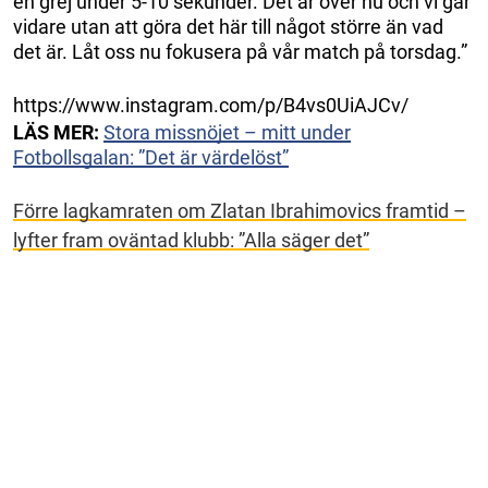
en grej under 5-10 sekunder. Det är över nu och vi går
vidare utan att göra det här till något större än vad
det är. Låt oss nu fokusera på vår match på torsdag.”
https://www.instagram.com/p/B4vs0UiAJCv/
LÄS MER:
Stora missnöjet – mitt under
Fotbollsgalan: ”Det är värdelöst”
Förre lagkamraten om Zlatan Ibrahimovics framtid –
lyfter fram oväntad klubb: ”Alla säger det”