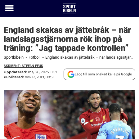
Toggle
menu
England skakas av jättebråk – när
landslagsstjärnorna rök ihop på
träning: ”Jag tappade kontrollen”
Sportbibeln
»
Fotboll
»
England skakas av jättebråk – när landslagsstjärnorna rök ihop på träning: "Jag tappade kontrollen"
SKRIBENT: STEFAN FEUK
Uppdaterad:
maj 26, 2025, 11:57
Lägg till som önskad källa på Google
Publicerad:
nov 12, 2019, 08:51