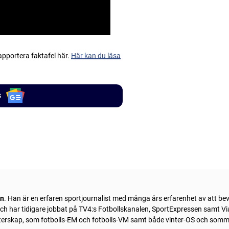
apportera faktafel här.
Här kan du läsa
s
ln
. Han är en erfaren sportjournalist med många års erfarenhet av att be
 och har tidigare jobbat på TV4:s Fotbollskanalen, SportExpressen samt Vi
sterskap, som fotbolls-EM och fotbolls-VM samt både vinter-OS och som