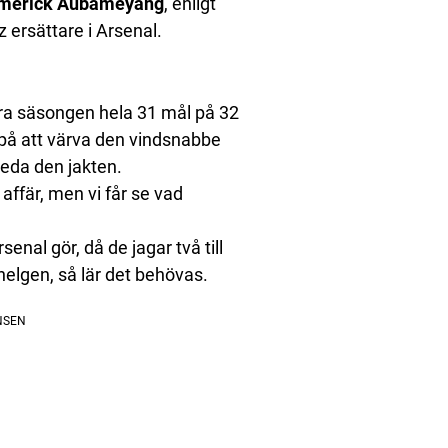
Emerick Aubameyang
, enligt
ersättare i Arsenal.
örra säsongen hela 31 mål på 32
 på att värva den vindsnabbe
eda den jakten.
n affär, men vi får se vad
nal gör, då de jagar två till
helgen, så lär det behövas.