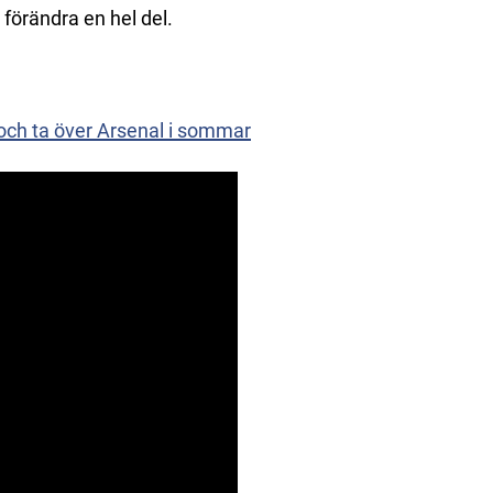
förändra en hel del.
 och ta över Arsenal i sommar