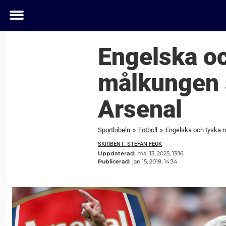
Toggle
menu
Engelska oc
målkungen s
Arsenal
Sportbibeln
»
Fotboll
»
Engelska och tyska m
SKRIBENT: STEFAN FEUK
Uppdaterad:
maj 13, 2025, 13:16
Publicerad:
jan 15, 2018, 14:34