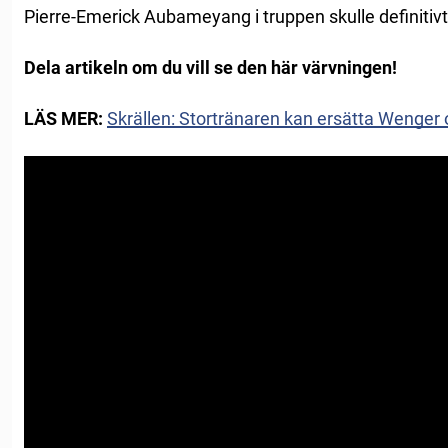
Pierre-Emerick Aubameyang i truppen skulle definitivt 
Dela artikeln om du vill se den här värvningen!
LÄS MER:
Skrällen: Stortränaren kan ersätta Wenger