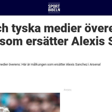
h tyska medier övere
om ersätter Alexis 
edier överens: Här är målkungen som ersätter Alexis Sanchez i Arsenal