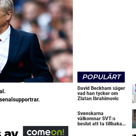
POPULÄRT
David Beckham säger
al.
vad han tycker om
Zlatan Ibrahimovic
senalsupportrar.
Svenskarna
välkomnar SVT:s
beslut att ta tillbaka
Micke Leijnegard