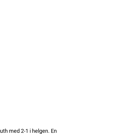
uth med 2-1 i helgen. En