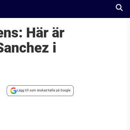
ns: Här är
Sanchez i
Lägg till som önskad källa på Google