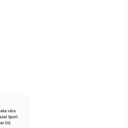
vaka våra
asat Sport.
mar-OS.