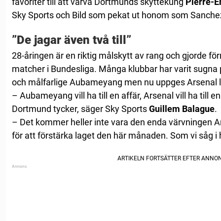
favoriter till att värva Dortmunds skyttekung
Pierre-
Sky Sports och Bild som pekat ut honom som Sanchez 
”De jagar även två till”
28-åringen är en riktig målskytt av rang och gjorde f
matcher i Bundesliga. Många klubbar har varit sugna
och målfarlige Aubameyang men nu uppges Arsenal l
– Aubameyang vill ha till en affär, Arsenal vill ha till e
Dortmund tycker, säger Sky Sports
Guillem Balague
.
– Det kommer heller inte vara den enda värvningen Arse
för att förstärka laget den här månaden. Som vi såg i 