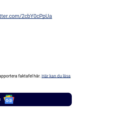
itter.com/2cbY0cPpUa
apportera faktafel här.
Här kan du läsa
s