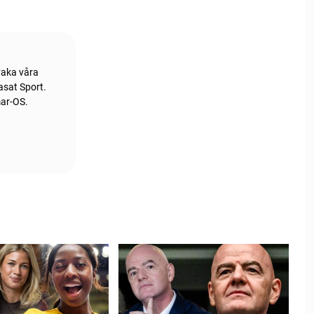
vaka våra
asat Sport.
mar-OS.