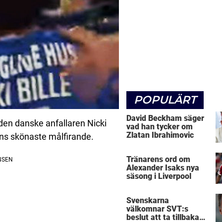
POPULÄRT
David Beckham säger
n den danske anfallaren Nicki
vad han tycker om
Zlatan Ibrahimovic
gens skönaste målfirande.
Tränarens ord om
Alexander Isaks nya
säsong i Liverpool
Svenskarna
välkomnar SVT:s
beslut att ta tillbaka