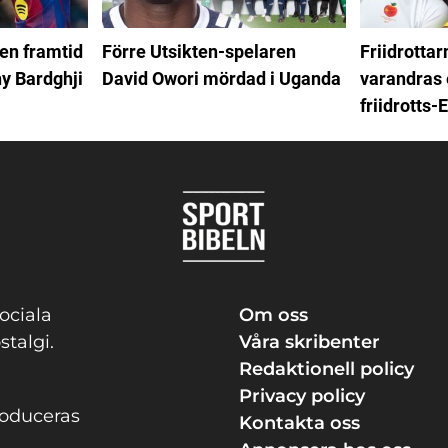
en framtid
Förre Utsikten-spelaren
Friidrottar
ny Bardghji
David Owori mördad i Uganda
varandras 
friidrotts-
ociala
Om oss
stalgi.
Våra skribenter
Redaktionell policy
Privacy policy
roduceras
Kontakta oss