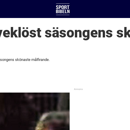
tveklöst säsongens s
säsongens skönaste målfirande.