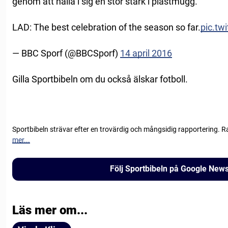
genom att hälla i sig en stor stark i plastmugg.
LAD: The best celebration of the season so far.
pic.tw
— BBC Sporf (@BBCSporf)
14 april 2016
Gilla Sportbibeln om du också älskar fotboll.
Sportbibeln strävar efter en trovärdig och mångsidig rapportering. R
mer...
Följ Sportbibeln på Google New
Läs mer om...