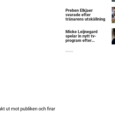
Micke Leijnegard
Preben Elkjaer
svarade efter
tränarens utskällning
Micke Leijnegard
spelar in nytt tv-
program efter
Mästarnas mästare
akt ut mot publiken och firar