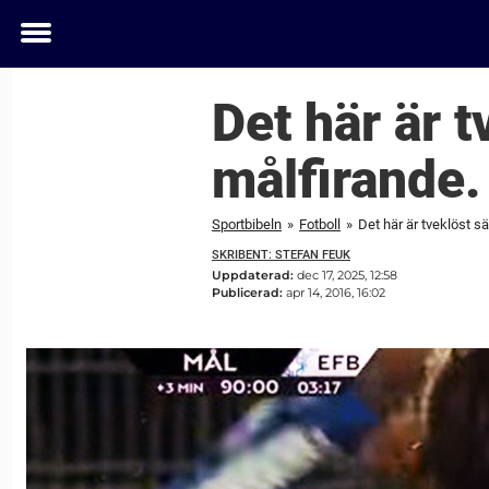
Toggle
menu
Det här är 
målfirande.
Sportbibeln
»
Fotboll
»
Det här är tveklöst 
SKRIBENT: STEFAN FEUK
Uppdaterad:
dec 17, 2025, 12:58
Publicerad:
apr 14, 2016, 16:02