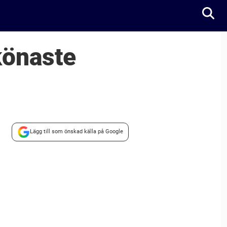
könaste
Lägg till som önskad källa på Google