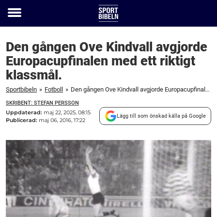
Toggle
menu
Den gången Ove Kindvall avgjorde
Europacupfinalen med ett riktigt
klassmål.
Sportbibeln
»
Fotboll
»
Den gången Ove Kindvall avgjorde Europacupfinalen med ett riktigt klassmål.
SKRIBENT: STEFAN PERSSON
Uppdaterad:
maj 22, 2025, 08:15
Lägg till som önskad källa på Google
Publicerad:
maj 06, 2016, 17:22