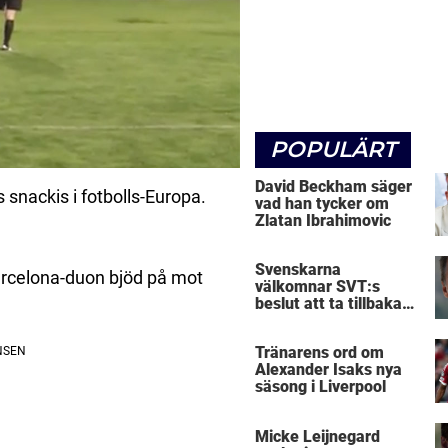
POPULÄRT
David Beckham säger
 snackis i fotbolls-Europa.
vad han tycker om
Zlatan Ibrahimovic
Svenskarna
arcelona-duon bjöd på mot
välkomnar SVT:s
beslut att ta tillbaka
Micke Leijnegard
Tränarens ord om
Alexander Isaks nya
säsong i Liverpool
Micke Leijnegard