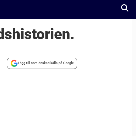
dshistorien.
Lägg till som önskad källa på Google