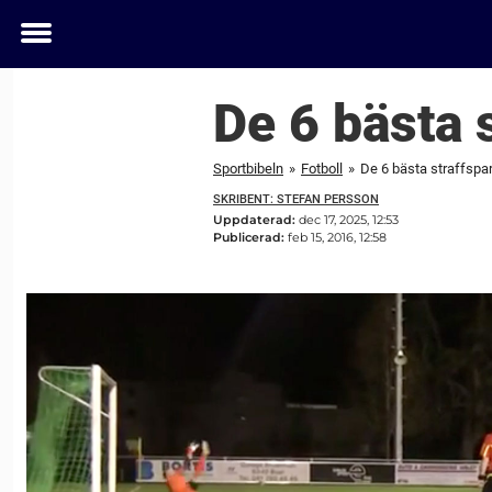
Toggle
menu
De 6 bästa s
Sportbibeln
»
Fotboll
»
De 6 bästa straffspar
SKRIBENT: STEFAN PERSSON
Uppdaterad:
dec 17, 2025, 12:53
Publicerad:
feb 15, 2016, 12:58