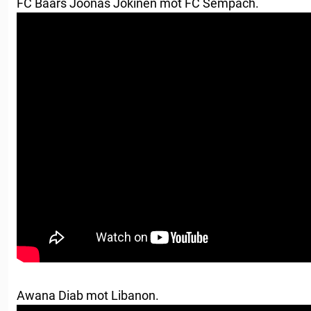
FC Baars Joonas Jokinen mot FC Sempach.
Awana Diab mot Libanon.