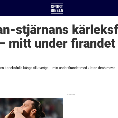
n-stjärnans kärleksf
 – mitt under firande
s kärleksfulla känga till Sverige – mitt under firandet med Zlatan Ibrahimovic