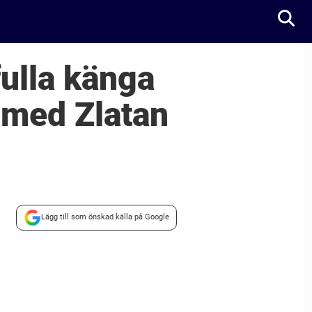
ulla känga
t med Zlatan
Lägg till som önskad källa på Google