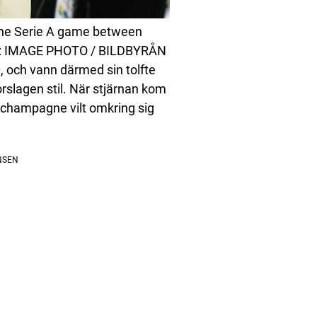
 the Serie A game between
to: IMAGE PHOTO / BILDBYRÅN
0, och vann därmed sin tolfte
orslagen stil. När stjärnan kom
 champagne vilt omkring sig