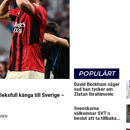
POPULÄRT
David Beckham säger
vad han tycker om
Zlatan Ibrahimovic
eksfull känga till Sverige –
Svenskarna
välkomnar SVT:s
beslut att ta tillbaka
Micke Leijnegard