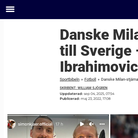
Toggle
menu
Danske Mila
till Sverige
Ibrahimovic
Sportbibeln
»
Fotboll
»
Danske Milan-stjärnan
SKRIBENT: WILLIAM SJÖGREN
Uppdaterad:
sep 04, 2025, 07:54
Publicerad:
maj 23, 2022, 17:08