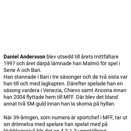
Daniel Andersson
blev utsedd till årets mittfältare
1997 och året därpå lämnade han Malmö för spel i
Serie A och Bari.
Han stannade i Bari i tre säsonger och de två sista var
han till och med lagkapten. Därefter spelade han en
säsong vardera i Venezia, Chievo samt Ancona innan
han 2004 flyttade hem till MFF. Där blev det bland
annat två SM-guld innan han la skorna på hyllan.
När 39-åringen, som numera är sportchef i MFF, tar ut
sin drömelva med spelare han spelat med på
klubblagsnivå blir det en 4-3-1-2-uppställning.