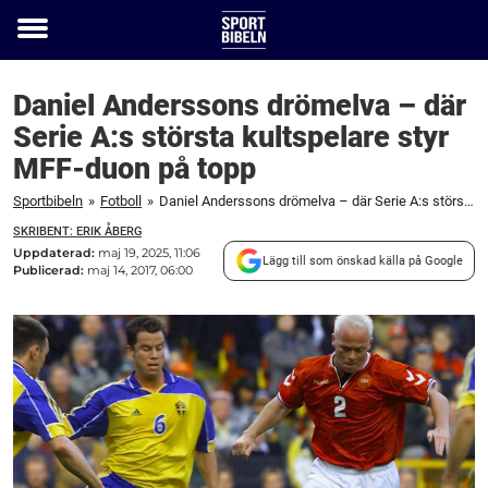
Toggle
menu
Daniel Anderssons drömelva – där
Serie A:s största kultspelare styr
MFF-duon på topp
Sportbibeln
»
Fotboll
»
Daniel Anderssons drömelva – där Serie A:s största kultspelare styr MFF-duon på topp
SKRIBENT: ERIK ÅBERG
Uppdaterad:
maj 19, 2025, 11:06
Lägg till som önskad källa på Google
Publicerad:
maj 14, 2017, 06:00