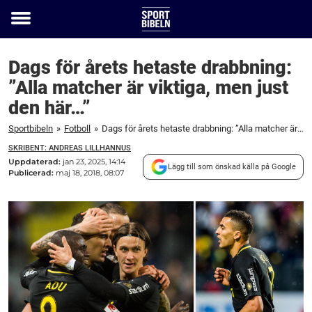
Toggle
menu
Dags för årets hetaste drabbning:
”Alla matcher är viktiga, men just
den här…”
Sportbibeln
»
Fotboll
»
Dags för årets hetaste drabbning: ”Alla matcher är viktiga, men just den här...”
SKRIBENT: ANDREAS LILLHANNUS
Uppdaterad:
jan 23, 2025, 14:14
Lägg till som önskad källa på Google
Publicerad:
maj 18, 2018, 08:07