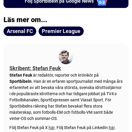
Följ Sportbibeln på Google News
Läs mer om...
Arsenal FC
Premier League
Skribent: Stefan Feuk
Stefan Feuk
är redaktör, reporter och krönikör på
Sportbibeln
. Han är en erfaren sportjournalist med många års
erfarenhet av att bevaka våra största, svenska idrottsstjärnor
i de populäraste idrotterna och har tidigare jobbat på TV4:s
Fotbollskanalen, SportExpressen samt Viasat Sport. För
Sportbibelns räkning har Stefan bevakat flera stora
mästerskap, som fotbolls-EM och fotbolls-VM samt både
vinter-OS och sommar-OS.
Följ Stefan Feuk på X
här
.
Följ Stefan Feuk på LinkedIn
här
.