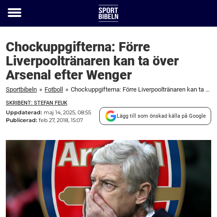
Toggle
menu
Chockuppgifterna: Förre
Liverpooltränaren kan ta över
Arsenal efter Wenger
Sportbibeln
»
Fotboll
»
Chockuppgifterna: Förre Liverpooltränaren kan ta över Arsenal efter Wenger
SKRIBENT: STEFAN FEUK
Uppdaterad:
maj 14, 2025, 08:55
Lägg till som önskad källa på Google
Publicerad:
feb 27, 2018, 15:07