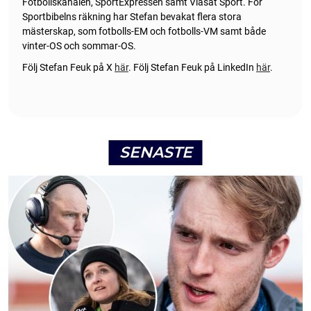
Fotbollskanalen, SportExpressen samt Viasat Sport. För
Sportbibelns räkning har Stefan bevakat flera stora
mästerskap, som fotbolls-EM och fotbolls-VM samt både
vinter-OS och sommar-OS.
Följ Stefan Feuk på X
här
.
Följ Stefan Feuk på LinkedIn
här
.
SENASTE