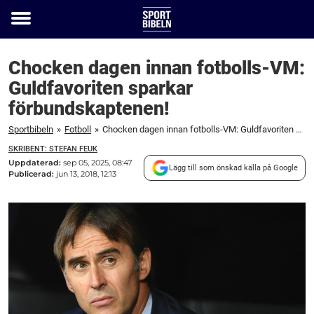
Toggle
menu
Chocken dagen innan fotbolls-VM:
Guldfavoriten sparkar
förbundskaptenen!
Sportbibeln
»
Fotboll
»
Chocken dagen innan fotbolls-VM: Guldfavoriten sparkar förbundskaptenen!
SKRIBENT: STEFAN FEUK
Uppdaterad:
sep 05, 2025, 08:47
Lägg till som önskad källa på Google
Publicerad:
jun 13, 2018, 12:13