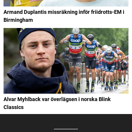
Armand Duplantis missräkning inför friidrotts-EM i
Birmingham
Alvar Myhlback var överlägsen i norska Blink
Classics