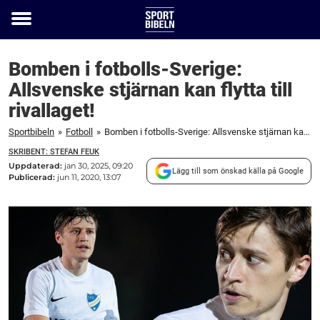
Toggle
menu
Bomben i fotbolls-Sverige:
Allsvenske stjärnan kan flytta till
rivallaget!
Sportbibeln
»
Fotboll
»
Bomben i fotbolls-Sverige: Allsvenske stjärnan kan flytta till rivallaget!
SKRIBENT: STEFAN FEUK
Uppdaterad:
jan 30, 2025, 09:20
Lägg till som önskad källa på Google
Publicerad:
jun 11, 2020, 13:07