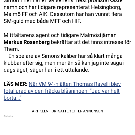
Simon Thern är en av seriens mest profilstarkaste
namn och har tidigare representerat Helsingborg,
Malmö FF och AIK. Dessutom har han vunnit flera
SM-guld med både MFF och HIF.
Mittfältarens agent och tidigare Malmöstjärnan
Markus Rosenberg
bekräftar att det finns intresse för
Thern.
– En spelare av Simons kaliber har så klart många
klubbar efter sig, men mer än så kan jag inte säga i
dagsläget, säger han i ett uttalande.
LÄS MER:
När VM 94-hjälten Thomas Ravelli blev
totallurad av den fräcka blåsningen: ”Jag var helt
borta…”