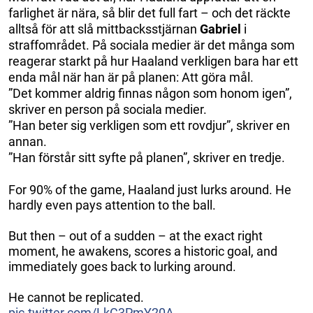
farlighet är nära, så blir det full fart – och det räckte
alltså för att slå mittbacksstjärnan
Gabriel
i
straffområdet. På sociala medier är det många som
reagerar starkt på hur Haaland verkligen bara har ett
enda mål när han är på planen: Att göra mål.
”Det kommer aldrig finnas någon som honom igen”,
skriver en person på sociala medier.
”Han beter sig verkligen som ett rovdjur”, skriver en
annan.
”Han förstår sitt syfte på planen”, skriver en tredje.
For 90% of the game, Haaland just lurks around. He
hardly even pays attention to the ball.
But then – out of a sudden – at the exact right
moment, he awakens, scores a historic goal, and
immediately goes back to lurking around.
He cannot be replicated.
pic.twitter.com/LkC3PmY20A