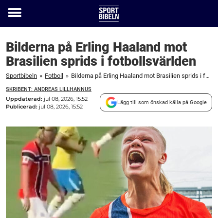
Toggle
menu
Bilderna på Erling Haaland mot
Brasilien sprids i fotbollsvärlden
Sportbibeln
»
Fotboll
»
Bilderna på Erling Haaland mot Brasilien sprids i fotbollsvärlden
SKRIBENT: ANDREAS LILLHANNUS
Uppdaterad:
jul 08, 2026, 15:52
Lägg till som önskad källa på Google
Publicerad:
jul 08, 2026, 15:52